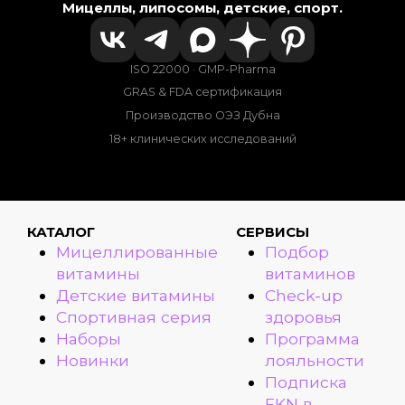
Мицеллы, липосомы, детские, спорт.
ISO 22000 · GMP-Pharma
GRAS & FDA сертификация
Производство ОЭЗ Дубна
18+ клинических исследований
КАТАЛОГ
СЕРВИСЫ
Мицеллированные
Подбор
витамины
витаминов
Детские витамины
Check-up
Спортивная серия
здоровья
Наборы
Программа
Новинки
лояльности
Подписка
FKN в