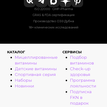
ISO 22000 · GMP-Pharma
GRAS & FDA сертификация
Производство ОЭЗ Дубна
18+ клинических исследований
КАТАЛОГ
СЕРВИСЫ
Мицеллированные
Подбор
витамины
витаминов
Детские витамины
Check-up
Спортивная серия
здоровья
Наборы
Программа
Новинки
лояльности
Подписка
FKN в
подарок