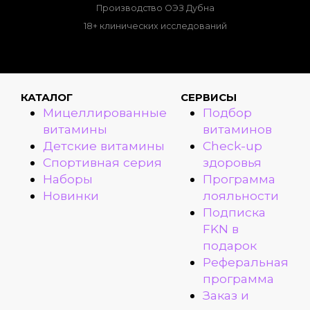
Производство ОЭЗ Дубна
18+ клинических исследований
КАТАЛОГ
СЕРВИСЫ
Мицеллированные
Подбор
витамины
витаминов
Детские витамины
Check-up
Спортивная серия
здоровья
Наборы
Программа
Новинки
лояльности
Подписка
FKN в
подарок
Реферальная
программа
Заказ и