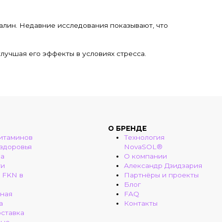
алин. Недавние исследования показывают, что
лучшая его эффекты в условиях стресса.
О БРЕНДЕ
итаминов
Технология
 здоровья
NovaSOL®
ма
О компании
ти
Александр Дзидзария
 FKN в
Партнёры и проекты
Блог
ная
FAQ
а
Контакты
оставка
ные