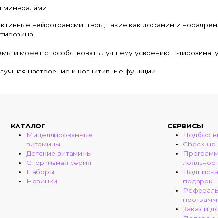
 и минералами
активные нейротрансмиттеры, такие как дофамин и норадрен
тирозина.
мы и может способствовать лучшему усвоению L-тирозина, у
улучшая настроение и когнитивные функции.
КАТАЛОГ
СЕРВИСЫ
Мицеллированные
Подбор в
витамины
Check-up
Детские витамины
Програм
Спортивная серия
лояльнос
Наборы
Подписка
Новинки
подарок
Рефераль
программ
Заказ и д
Подароч