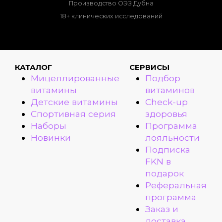
Производство ОЭЗ Дубна
18+ клинических исследований
КАТАЛОГ
СЕРВИСЫ
Мицеллированные
Подбор
витамины
витаминов
Детские витамины
Check-up
Спортивная серия
здоровья
Наборы
Программа
Новинки
лояльности
Подписка
FKN в
подарок
Реферальная
программа
Заказ и
доставка