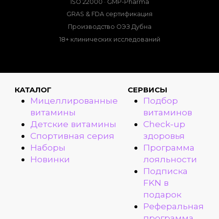
ISO 22000 · GMP-Pharma
GRAS & FDA сертификация
Производство ОЭЗ Дубна
18+ клинических исследований
КАТАЛОГ
СЕРВИСЫ
Мицеллированные
Подбор
витамины
витаминов
Детские витамины
Check-up
Спортивная серия
здоровья
Наборы
Программа
Новинки
лояльности
Подписка
FKN в
подарок
Реферальная
программа