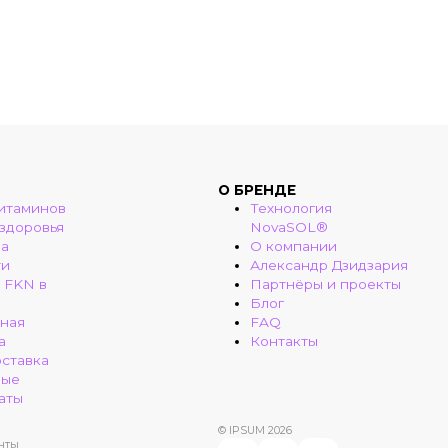
О БРЕНДЕ
итаминов
Технология
 здоровья
NovaSOL®
ма
О компании
ти
Александр Дзидзария
 FKN в
Партнёры и проекты
Блог
ная
FAQ
а
Контакты
оставка
ные
аты
© IPSUM 2026
нты