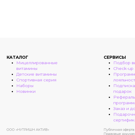
КАТАЛОГ
СЕРВИСЫ
Мицеллированные
Подбор в
витамины
Check-up
Детские витамины
Програм
Спортивная серия
лояльнос
Наборы
Подписка
Новинки
подарок
Рефераль
программ
Заказ и д
Подароч
сертифик
ООО «НУТРИШН АКТИВ»
Публичная оферта
Правовые докуме