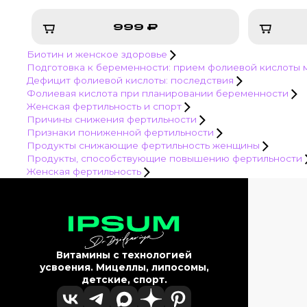
999 ₽
Биотин и женское здоровье
999 ₽
Подготовка к беременности: прием фолиевой кислоты
Дефицит фолиевой кислоты: последствия
Фолиевая кислота при планировании беременности
Женская фертильность и спорт
Причины снижения фертильности
Признаки пониженной фертильности
Продукты снижающие фертильность женщины
Продукты, способствующие повышению фертильности
Женская фертильность
Витамины с технологией
усвоения. Мицеллы, липосомы,
детские, спорт.