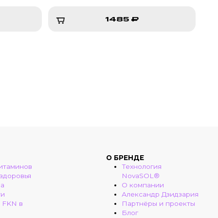
1485 ₽
1485 ₽
О БРЕНДЕ
итаминов
Технология
 здоровья
NovaSOL®
ма
О компании
ти
Александр Дзидзария
 FKN в
Партнёры и проекты
Блог