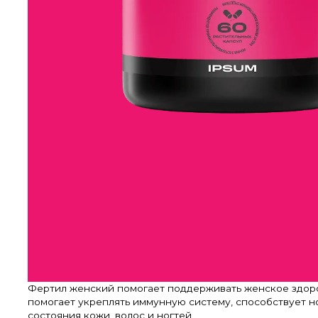
Фертил женский помогает поддерживать женское здоро
помогает укреплять иммунную систему, способствует н
состояния кожи, волос и ногтей