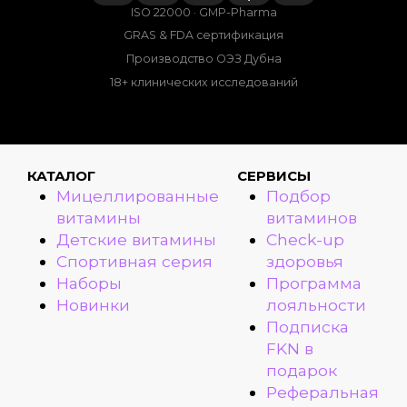
ISO 22000 · GMP-Pharma
GRAS & FDA сертификация
Производство ОЭЗ Дубна
18+ клинических исследований
КАТАЛОГ
СЕРВИСЫ
Мицеллированные
Подбор
витамины
витаминов
Детские витамины
Check-up
Спортивная серия
здоровья
Наборы
Программа
Новинки
лояльности
Подписка
FKN в
подарок
Реферальная