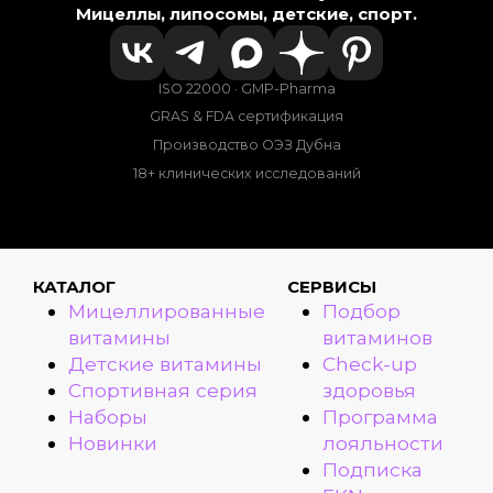
Мицеллы, липосомы, детские, спорт.
ISO 22000 · GMP-Pharma
GRAS & FDA сертификация
Производство ОЭЗ Дубна
18+ клинических исследований
КАТАЛОГ
СЕРВИСЫ
Мицеллированные
Подбор
витамины
витаминов
Детские витамины
Check-up
Спортивная серия
здоровья
Наборы
Программа
Новинки
лояльности
Подписка