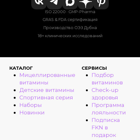
ISO 22000 · GMP-Pharma
GRAS & FDA сертификация
Производство ОЭЗ Дубна
18+ клинических исследований
КАТАЛОГ
СЕРВИСЫ
Мицеллированные
Подбор
витамины
витаминов
Детские витамины
Check-up
Спортивная серия
здоровья
Наборы
Программа
Новинки
лояльности
Подписка
FKN в
подарок