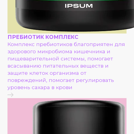
ПРЕБИОТИК КОМПЛЕКС
Комплекс пребиотиков благоприятен для
здорового микробиома кишечника и
пищеварительной системы, помогает
всасыванию питательных веществ и
защите клеток организма от
повреждений, помогает регулировать
уровень сахара в крови