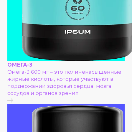
ОМЕГА-3
Омега-3 600 мг – это полиненасыщенные
жирные кислоты, которые участвуют в
поддержании здоровья сердца, мозга,
сосудов и органов зрения