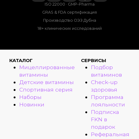
ISO 22000 · GMP-Pharma
GRAS & FDA сертификация
Производство ОЭЗ Дубна
18+ клинических исследований
КАТАЛОГ
СЕРВИСЫ
Мицеллированные
Подбор
витамины
витаминов
Детские витамины
Check-up
Спортивная серия
здоровья
Наборы
Программа
Новинки
лояльности
Подписка
FKN в
подарок
Реферальная