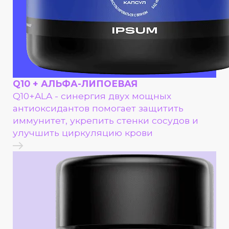
Q10 + АЛЬФА-ЛИПОЕВАЯ
Q10+ALA - cинергия двух мощных
антиоксидантов помогает защитить
иммунитет, укрепить стенки сосудов и
улучшить циркуляцию крови