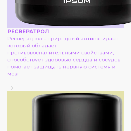
РЕСВЕРАТРОЛ
Ресвератрол - природный антиоксидант,
который обладает
противовоспалительными свойствами,
способствует здоровью сердца и сосудов,
помогает защищать нервную систему и
мозг