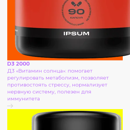
D3 2000
Д3 «Витамин солнца»: помогает
регулировать метаболизм, позволяет
противостоять стрессу, нормализует
нервную систему, полезен для
иммунитета