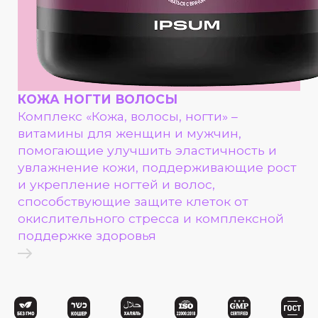
КОЖА НОГТИ ВОЛОСЫ
Комплекс «Кожа, волосы, ногти» –
витамины для женщин и мужчин,
помогающие улучшить эластичность и
увлажнение кожи, поддерживающие рост
и укрепление ногтей и волос,
способствующие защите клеток от
окислительного стресса и комплексной
поддержке здоровья