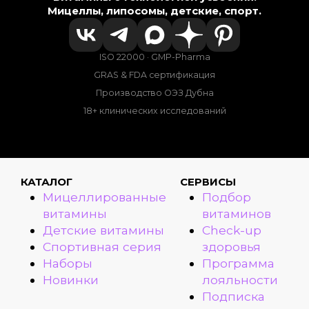
Мицеллы, липосомы, детские, спорт.
ISO 22000 · GMP-Pharma
GRAS & FDA сертификация
Производство ОЭЗ Дубна
18+ клинических исследований
КАТАЛОГ
СЕРВИСЫ
Мицеллированные
Подбор
витамины
витаминов
Детские витамины
Check-up
Спортивная серия
здоровья
Наборы
Программа
Новинки
лояльности
Подписка