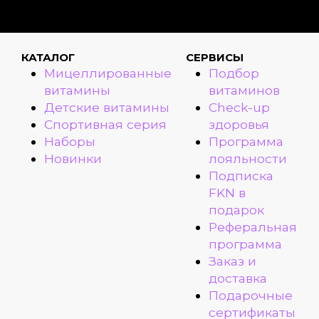
КАТАЛОГ
СЕРВИСЫ
Мицеллированные
Подбор
витамины
витаминов
Детские витамины
Check-up
Спортивная серия
здоровья
Наборы
Программа
Новинки
лояльности
Подписка
FKN в
подарок
Реферальная
программа
Заказ и
доставка
Подарочные
сертификаты